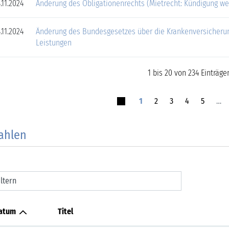
.11.2024
Änderung des Obligationenrechts (Mietrecht: Kündigung we
.11.2024
Änderung des Bundesgesetzes über die Krankenversicherung
Leistungen
1 bis 20 von 234 Einträge
1
2
3
4
5
…
ahlen
iltern
atum
Titel