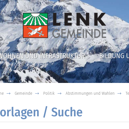
WOHNEN UND INFRASTRUKTUR
BILDUNG 
me
Gemeinde
Politik
Abstimmungen und Wahlen
T
orlagen / Suche