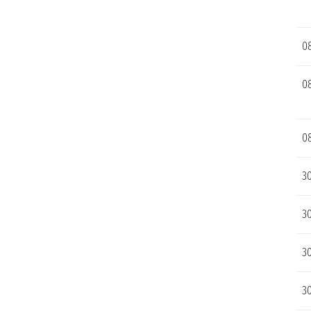
08
08
08
30
30
30
30